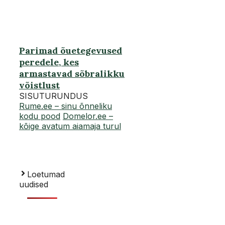
Parimad õuetegevused
peredele, kes
armastavad sõbralikku
võistlust
SISUTURUNDUS
Rume.ee – sinu õnneliku
kodu pood
Domelor.ee –
kõige avatum aiamaja turul
Loetumad
uudised