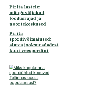
Pirita lastele:
mänguväljakud,
loodusrajad ja
noortekeskused
Pirita
spordivõimalused:
alates jooksuradadest
kuni veespordini