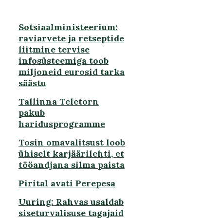
Sotsiaalministeerium:
raviarvete ja retseptide
liitmine tervise
infosüsteemiga toob
miljoneid eurosid tarka
säästu
Tallinna Teletorn
pakub
haridusprogramme
Tosin omavalitsust loob
ühiselt karjäärilehti, et
tööandjana silma paista
Pirital avati Perepesa
Uuring: Rahvas usaldab
siseturvalisuse tagajaid