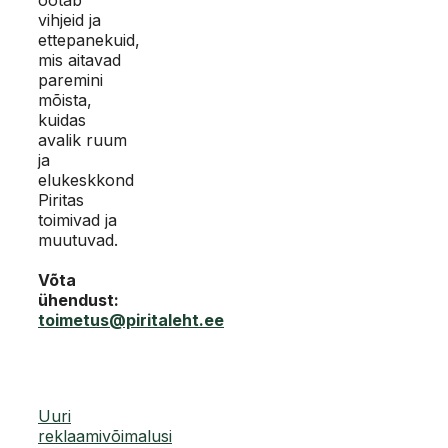
vihjeid ja
ettepanekuid,
mis aitavad
paremini
mõista,
kuidas
avalik ruum
ja
elukeskkond
Piritas
toimivad ja
muutuvad.
Võta
ühendust:
toimetus@piritaleht.ee
Uuri
reklaamivõimalusi