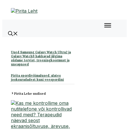
Liigu
sisu
juurde
Uued Samsung Galaxy Watch Ultra2 ja
Galaxy Watch9 hakkavad jälgima
südame tervist, treeningkoormust ja
uneapnoed
Pirita spordivõimalused: alates
jooksuradadest kuni veespordini
Pirita Lehe uudised