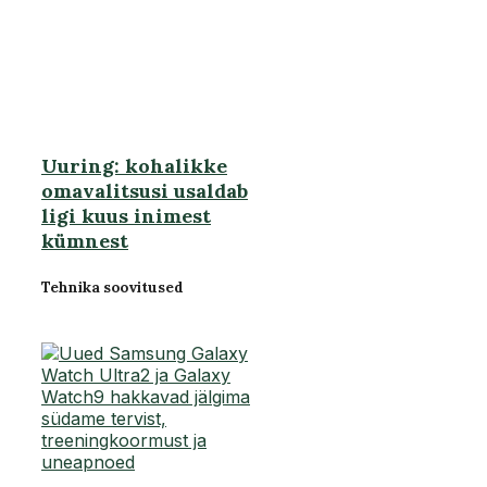
Uuring: kohalikke
omavalitsusi usaldab
ligi kuus inimest
kümnest
Tehnika soovitused