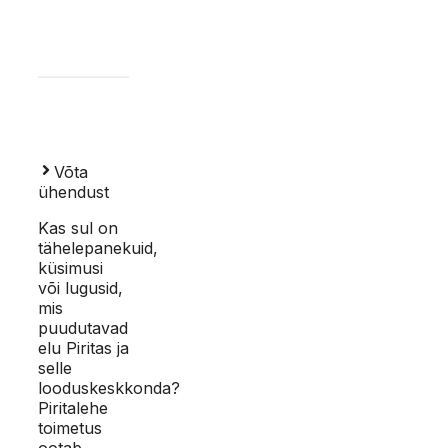
Võta
ühendust
Kas sul on
tähelepanekuid,
küsimusi
või lugusid,
mis
puudutavad
elu Piritas ja
selle
looduskeskkonda?
Piritalehe
toimetus
ootab