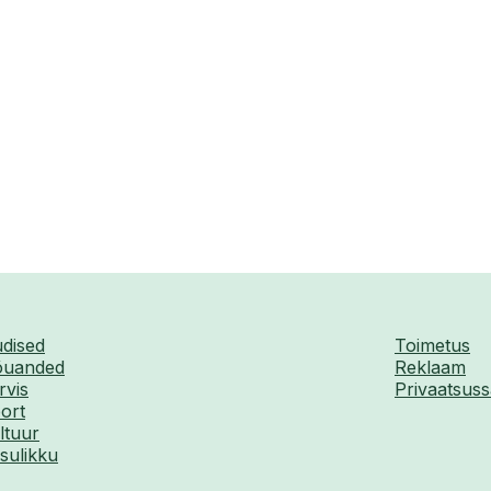
dised
Toimetus
uanded
Reklaam
rvis
Privaatsuss
ort
ltuur
sulikku