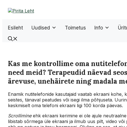
Liigu
sisu
juurde
Esileht
Uudised
Toimetus
Info
Üri
Kas me kontrollime oma nutitelefon
need meid? Terapeudid näevad seos
ärevuse, unehäirete ning madala m
Enamik nutitelefonide kasutajaid vaatab ekraani kohe, ku
seistes, tänaval peatudes või isegi ilma põhjuseta. Uuri
keskmiselt oma telefoni ekraani ligi 100 korda päevas.
Scrollimine
ehk ekraani kerimine ei ole ajule neutraalne
libistab sõrmega üle ekraani ja ilmub uus pilt, video või
ehk nn ootuse ja tasu hormooni, Oluline on see, et aju e