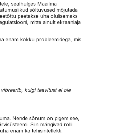
stele, sealhulgas Maailma
käitumuslikud sõltuvused mõjutada
 Seetõttu peetakse üha olulisemaks
egulatsiooni, mitte ainult ekraaniaja
 aina enam kokku probleemidega, mis
breerib, kuigi teavitust ei ole
loobuma. Nende sõnum on pigem see,
ärvisüsteemi. Siin mängivad rolli
ha enam ka tehisintellekti.