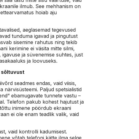
 ekraanile ilmub. See mehhanism on
 ettearvamatus hoiab aju
u tavalised, aeglasemad tegevused
avad tunduma igavad ja pingutust
svab sisemine rahutus ning tekib
ani kerimine ei väsita mitte silmi,
 igavuse ja süvenemise suhtes, just
asakaaluks ja loovuseks.
 sõltuvust
ivõrd seadmes endas, vaid viisis,
 närvisüsteemi. Paljud spetsialistid
ahend“ ebamugavate tunnete vastu –
al. Telefon pakub kohest hajutust ja
istõttu inimene pöördub ekraani
an ei ole enam teadlik valik, vaid
t, vaid kontrolli kadumisest.
ene võtab telefoni kätte ilma selge