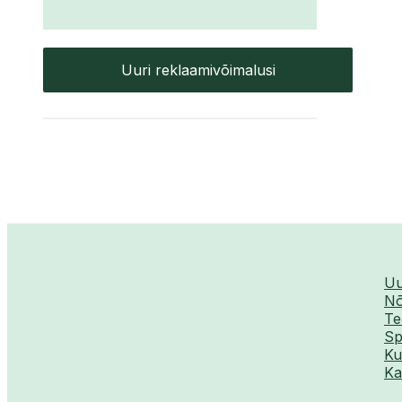
Uuri reklaamivõimalusi
Uu
Nõ
Te
Sp
Ku
Ka