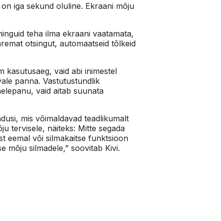
 on iga sekund oluline. Ekraani mõju
iminguid teha ilma ekraani vaatamata,
aremat otsingut, automaatseid tõlkeid
m kasutusaeg, vaid abi inimestel
õrvale panna. Vastutustundlik
helepanu, vaid aitab suunata
ndusi, mis võimaldavad teadlikumalt
u tervisele, näiteks: Mitte segada
est eemal või silmakaitse funktsioon
e mõju silmadele,” soovitab Kivi.