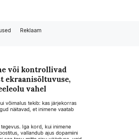
tused
Reklaam
e või kontrollivad
t ekraanisõltuvuse,
eeleolu vahel
i võimalus tekib: kas järjekorras
ngud näitavad, et inimene vaatab
 tegevus. Iga kord, kui inimene
 postitus, vallandub ajus dopamiini
i saa tasu mitte sisu väärtuse, vaid