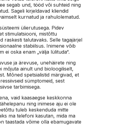
 see segab und, tööd või suhteid ning
tud. Sageli kirjeldavad kliendid
vaimselt kurnatud ja rahulolematud.
süsteemi ülierutusega. Pidev
et stimulatsiooni, mistõttu
askesti talutavaks. Selle tagajärjel
onaalne stabiilsus. Inimene võib
 ei oska enam „välja lülituda“.
uvuse ja ärevuse, unehäirete ning
õjuta ainult und bioloogiliselt,
st. Mõned spetsialistid märgivad, et
pressiivseid sümptomeid, sest
iivse tarbimisega.
usena, vaid kaasaegse keskkonna
tähelepanu ning inimese aju ei ole
eetõttu tuleb keskenduda mitte
 miks ma telefoni kasutan, mida ma
 on taastada võime olla ebamugavate