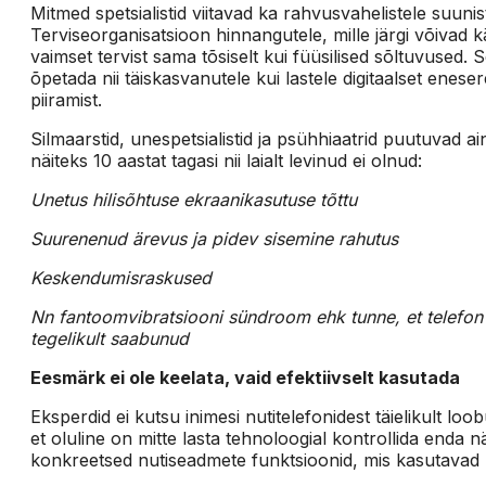
Mitmed spetsialistid viitavad ka rahvusvahelistele suuni
Terviseorganisatsioon hinnangutele, mille järgi võivad 
vaimset tervist sama tõsiselt kui füüsilised sõltuvused.
õpetada nii täiskasvanutele kui lastele digitaalset eneser
piiramist.
Silmaarstid, unespetsialistid ja psühhiaatrid puutuvad
näiteks 10 aastat tagasi nii laialt levinud ei olnud:
Unetus hilisõhtuse ekraanikasutuse tõttu
Suurenenud ärevus ja pidev sisemine rahutus
Keskendumisraskused
Nn fantoomvibratsiooni sündroom ehk tunne, et telefon vi
tegelikult saabunud
Eesmärk ei ole keelata, vaid efektiivselt kasutada
Eksperdid ei kutsu inimesi nutitelefonidest täielikult 
et oluline on mitte lasta tehnoloogial kontrollida enda n
konkreetsed nutiseadmete funktsioonid, mis kasutavad ü