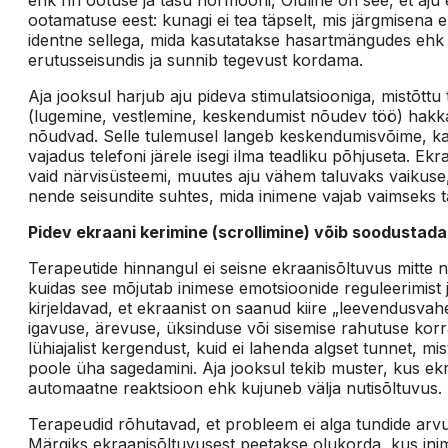
ootamatuse eest: kunagi ei tea täpselt, mis järgmisena
identne sellega, mida kasutatakse hasartmängudes ehk
erutusseisundis ja sunnib tegevust kordama.
Aja jooksul harjub aju pideva stimulatsiooniga, mistõtt
(lugemine, vestlemine, keskendumist nõudev töö) hakk
nõudvad. Selle tulemusel langeb keskendumisvõime, ka
vajadus telefoni järele isegi ilma teadliku põhjuseta. Ekra
vaid närvisüsteemi, muutes aju vähem taluvaks vaikuse,
nende seisundite suhtes, mida inimene vajab vaimseks t
Pidev ekraani kerimine (scrollimine) võib soodustada
Terapeutide hinnangul ei seisne ekraanisõltuvus mitte ni
kuidas see mõjutab inimese emotsioonide reguleerimist ja
kirjeldavad, et ekraanist on saanud kiire „leevendusv
igavuse, ärevuse, üksinduse või sisemise rahutuse korr
lühiajalist kergendust, kuid ei lahenda algset tunnet, m
poole üha sagedamini. Aja jooksul tekib muster, kus ekra
automaatne reaktsioon ehk kujuneb välja nutisõltuvus.
Terapeudid rõhutavad, et probleem ei alga tundide arvus
Märgiks ekraanisõltuvusest peetakse olukorda, kus inim