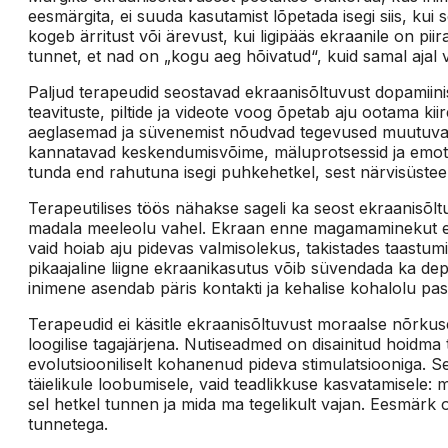
eesmärgita, ei suuda kasutamist lõpetada isegi siis, kui
kogeb ärritust või ärevust, kui ligipääs ekraanile on piira
tunnet, et nad on „kogu aeg hõivatud“, kuid samal ajal 
Paljud terapeudid seostavad ekraanisõltuvust dopamiini
teavituste, piltide ja videote voog õpetab aju ootama kiir
aeglasemad ja süvenemist nõudvad tegevused muutuvad r
kannatavad keskendumisvõime, mäluprotsessid ja emotsi
tunda end rahutuna isegi puhkehetkel, sest närvisüsteem
Terapeutilises töös nähakse sageli ka seost ekraanisõlt
madala meeleolu vahel. Ekraan enne magamaminekut ei m
vaid hoiab aju pidevas valmisolekus, takistades taastumi
pikaajaline liigne ekraanikasutus võib süvendada ka de
inimene asendab päris kontakti ja kehalise kohalolu pass
Terapeudid ei käsitle ekraanisõltuvust moraalse nõrk
loogilise tagajärjena. Nutiseadmed on disainitud hoidma 
evolutsiooniliselt kohanenud pideva stimulatsiooniga. S
täielikule loobumisele, vaid teadlikkuse kasvatamisele:
sel hetkel tunnen ja mida ma tegelikult vajan. Eesmärk
tunnetega.