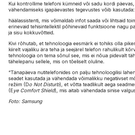
Kui kontrollime telefoni kümneid või sadu kordi päevas,
vähendamiseks igapäevastes tegevustes võib kasutada:
häälassistenti, mis võimaldab infot saada või lihtsaid to
erinevaid tehisintellektil põhinevaid funktsioone nagu p
ja sisu kokkuvõtteid.
Kivi rõhutab, et tehnoloogia eesmärk ei tohiks olla pike
kiirelt vajaliku ära teha ja seejärel telefon rahulikult k
tehnoloogia on tema sõnul see, mis ei nõua pidevalt tä
tähelepanu sellele, mis on tõeliselt oluline.
“Tänapäeva nutitelefonides on palju tehnoloogilisi lahe
seadet kasutada ja vähendada võimalikku negatiivset mõj
režiim (D
o Not Disturb
), et võtta teadlikult aega seadm
(E
ye Comfort Shield
), mis aitab vähendada sinise valgus
Foto: Samsung