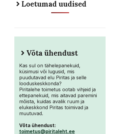
Loetumad uudised
Võta ühendust
Kas sul on tähelepanekuid,
küsimusi või lugusid, mis
puudutavad elu Piritas ja selle
looduskeskkonda?
Piritalehe toimetus ootab vihjeid ja
ettepanekuid, mis aitavad paremini
mõista, kuidas avalik ruum ja
elukeskkond Piritas toimivad ja
muutuvad.
Võta ühendust:
toimetus@piritaleht.ee