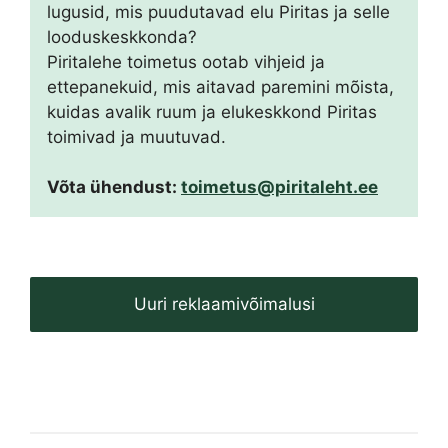
lugusid, mis puudutavad elu Piritas ja selle
looduskeskkonda?
Piritalehe toimetus ootab vihjeid ja
ettepanekuid, mis aitavad paremini mõista,
kuidas avalik ruum ja elukeskkond Piritas
toimivad ja muutuvad.
Võta ühendust:
toimetus@piritaleht.ee
Uuri reklaamivõimalusi