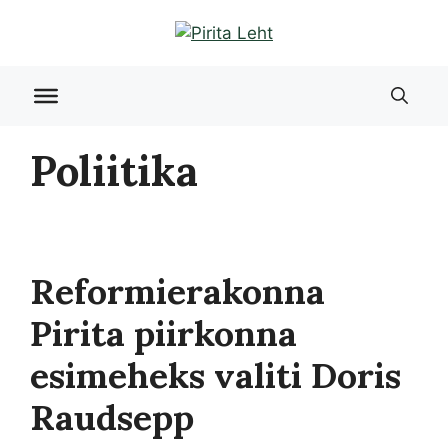
Liigu
sisu
juurde
Poliitika
Reformierakonna
Pirita piirkonna
esimeheks valiti Doris
Raudsepp